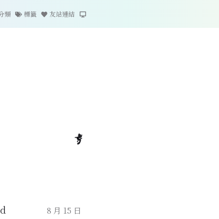
分類
標籤
友站連結
ud
8 月 15 日